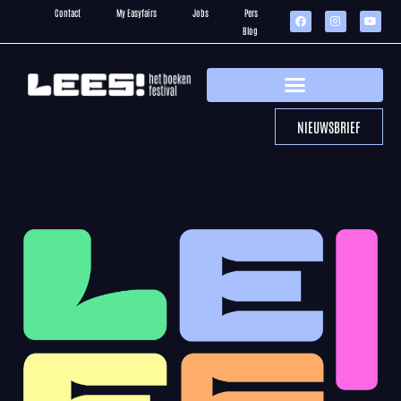
Contact
My Easyfairs
Jobs
Pers
Blog
NIEUWSBRIEF