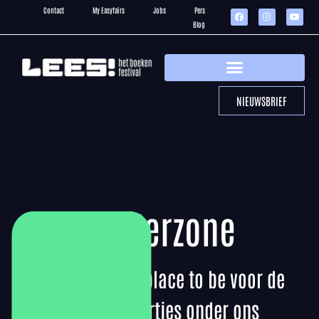
Contact
My Easyfairs
Jobs
Pers
Blog
NIEUWSBRIEF
Kinderzone
Hal 2 wordt de place to be voor de
jongste lezertjes onder ons