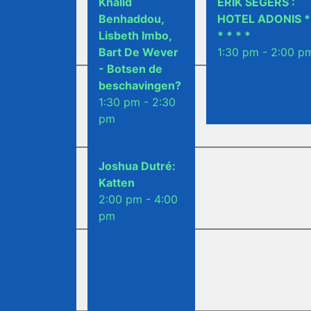
Khalid
ERIK SEGERS :
Benhaddou,
HOTEL ADONIS *
Lisbeth Imbo,
* * * *
Bart De Wever
1:30 pm - 2:00 p
- Botsen de
beschavingen?
1:30 pm - 2:30
pm
Joshua Dutré:
Katten
2:00 pm - 4:00
pm