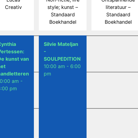
Creativ
style; kunst –
literatuur –
Standaard
Standaard
Boekhandel
Boekhandel
Cynthia
Silvie Mateljan
Vertessen:
-
De kunst van
SOULPEDITION
het
10:00 am - 6:00
handletteren
pm
10:00 am -
6:00 pm