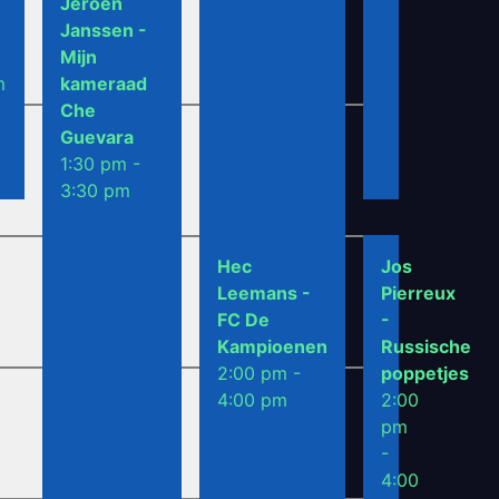
Ben
Jeroen
Gijsemans
Janssen -
- Aaron
Mijn
m
1:30 pm -
kameraad
3:30 pm
Che
Guevara
1:30 pm -
3:30 pm
Hec
Patrick
Hec
Jos
Leemans
Cornelis -
Leemans -
Pierreux
2:00 pm -
Waldin
FC De
-
4:00 pm
2:00 pm -
Kampioenen
Russische
6:00 pm
2:00 pm -
poppetjes
4:00 pm
2:00
pm
-
4:00