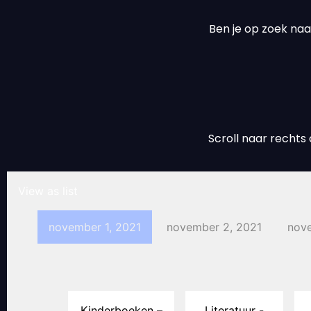
Ben je op zoek naa
Scroll naar recht
View as list
november 1, 2021
november 2, 2021
nove
Kinderboeken –
Literatuur -