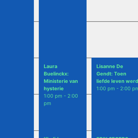
Laura
Erik Segers: Hote
Rudy Morren:
Lisanne De
Buelinckx:
Adonis
Verdronken land
Gendt: Toen
Ministerie van
1:00 pm - 2:00 p
1:00 pm - 2:00 p
liefde leven wer
hysterie
1:00 pm - 2:00 p
1:00 pm - 2:00
pm