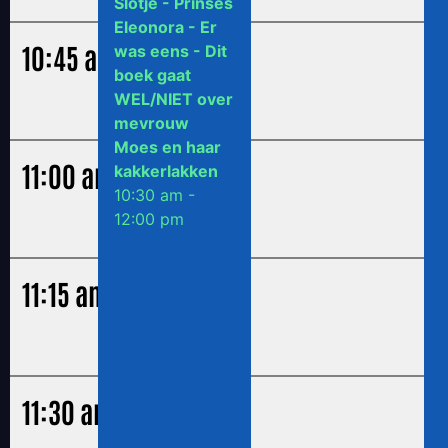
een lief - Koala
Slotje - Prinses
zit verstopt -
Eleonora - Er
10:45 am
Giraf wil ook
was eens - Dit
een geluid
boek gaat
10:30 am -
WEL/NIET over
12:00 pm
mevrouw
Moes en haar
11:00 am
kakkerlakken
10:30 am -
12:00 pm
11:15 am
11:30 am