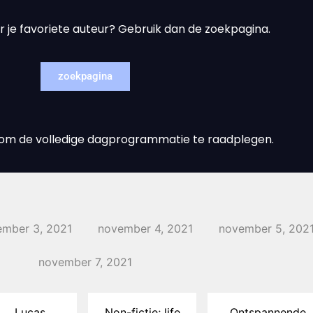
r je favoriete auteur? Gebruik dan de zoekpagina.
zoekpagina
s om de volledige dagprogrammatie te raadplegen.
mber 3, 2021
november 4, 2021
november 5, 202
november 7, 2021
Lucas
Non-fictie; life
Ontspannende