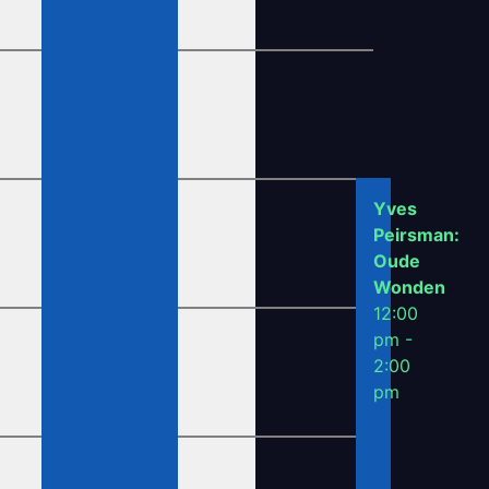
Yves
Peirsman:
Oude
Wonden
12:00
pm -
2:00
pm