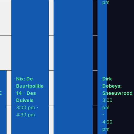
pm
Nix: De
Dirk
Buurtpolitie
Debeys:
E
14 - Des
Sneeuwrood
Duivels
3:00
3:00 pm -
pm
4:30 pm
-
4:00
pm