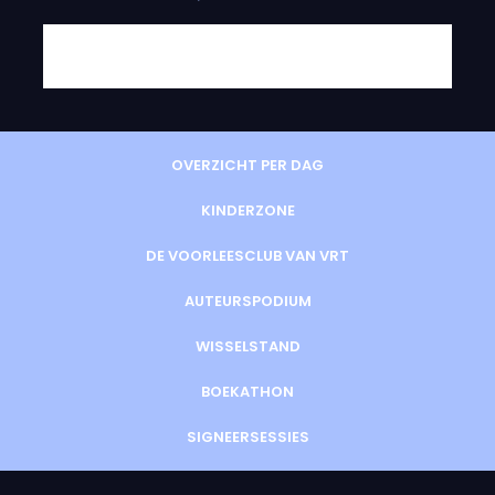
OVERZICHT PER DAG
KINDERZONE
DE VOORLEESCLUB VAN VRT
AUTEURSPODIUM
WISSELSTAND
BOEKATHON
SIGNEERSESSIES