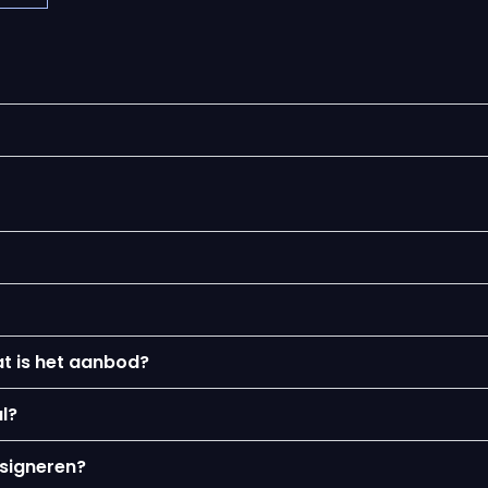
at is het aanbod?
l?
 signeren?