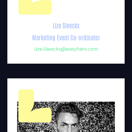
Lize Sleeckx
Marketing Event Co-ordinator
Lize.Sleeckx@easyfairs.com