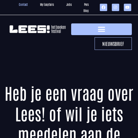
Contact
My Easyfairs
Jobs
Pers
Blog
NIEUWSBRIEF
Heb je een vraag over
Lees! of wil je iets
meedelen aan de