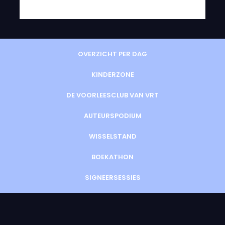
OVERZICHT PER DAG
KINDERZONE
DE VOORLEESCLUB VAN VRT
AUTEURSPODIUM
WISSELSTAND
BOEKATHON
SIGNEERSESSIES