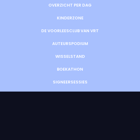
OVERZICHT PER DAG
KINDERZONE
DE VOORLEESCLUB VAN VRT
AUTEURSPODIUM
WISSELSTAND
BOEKATHON
SIGNEERSESSIES