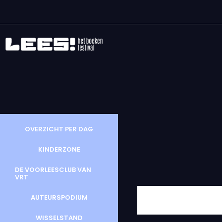
OVERZICHT PER DAG
KINDERZONE
DE VOORLEESCLUB VAN
VRT
AUTEURSPODIUM
WISSELSTAND