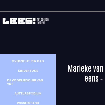
OVERZICHT PER DAG
Marieke van H
KINDERZONE
eens –
DE VOORLEESCLUB VAN
VRT
AUTEURSPODIUM
WISSELSTAND