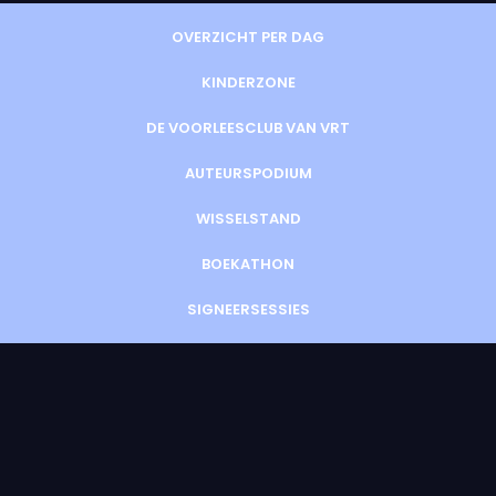
OVERZICHT PER DAG
KINDERZONE
DE VOORLEESCLUB VAN VRT
AUTEURSPODIUM
WISSELSTAND
BOEKATHON
SIGNEERSESSIES