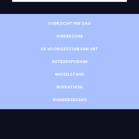
OVERZICHT PER DAG
KINDERZONE
DE VOORLEESCLUB VAN VRT
AUTEURSPODIUM
WISSELSTAND
BOEKATHON
SIGNEERSESSIES