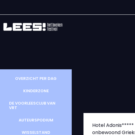
OVERZICHT PER DAG
KINDERZONE
DE VOORLEESCLUB VAN
VRT
AUTEURSPODIUM
Hotel Adonis*****
onbewoond Grieks e
WISSELSTAND