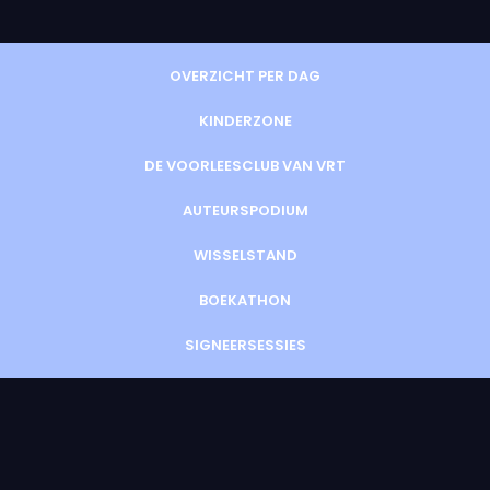
OVERZICHT PER DAG
KINDERZONE
DE VOORLEESCLUB VAN VRT
AUTEURSPODIUM
WISSELSTAND
BOEKATHON
SIGNEERSESSIES