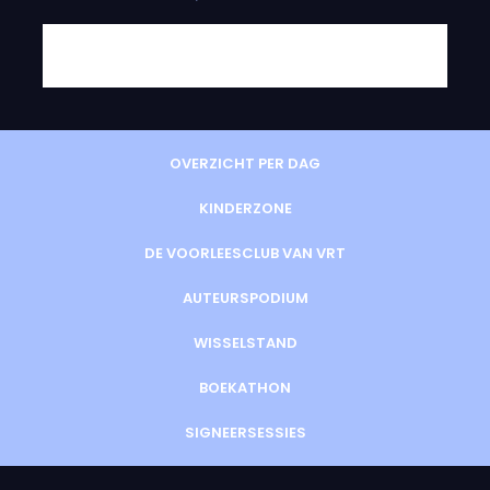
OVERZICHT PER DAG
KINDERZONE
DE VOORLEESCLUB VAN VRT
AUTEURSPODIUM
WISSELSTAND
BOEKATHON
SIGNEERSESSIES