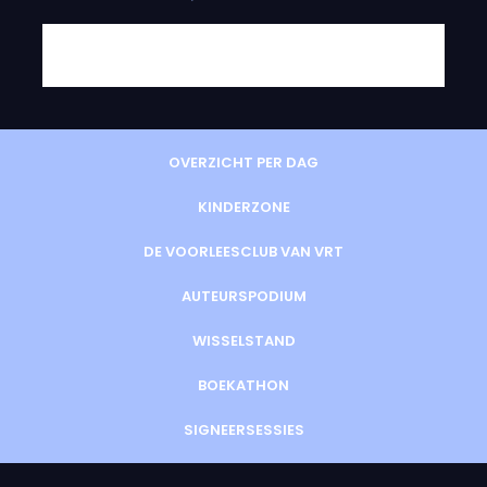
OVERZICHT PER DAG
KINDERZONE
DE VOORLEESCLUB VAN VRT
AUTEURSPODIUM
WISSELSTAND
BOEKATHON
SIGNEERSESSIES