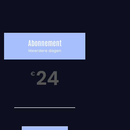
Abonnement
Meerdere dagen
24
€
Alle dagen geldig
Gratis museumbezoek Antwerpen