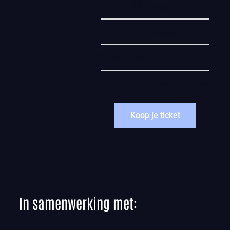
65+ jaar
Studenten
Op vertoon van Lerarenkaart
Gratis museumbezoek Antwerpen
Koop je ticket
In samenwerking met: