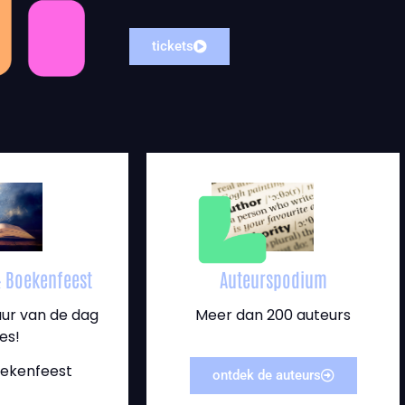
tickets
 Boekenfeest
Auteurspodium
 uur van de dag
Meer dan 200 auteurs
es!
oekenfeest
ontdek de auteurs