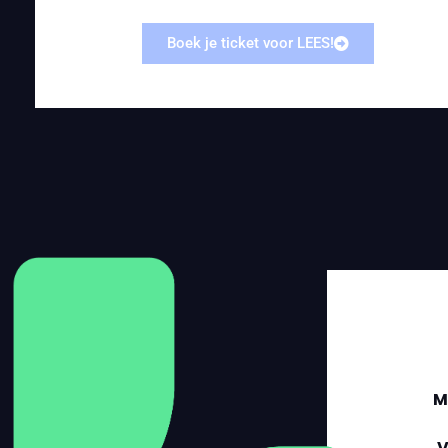
Boek je ticket voor LEES!
M
V