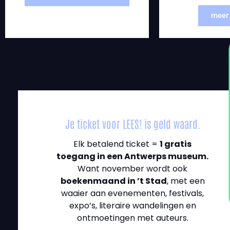
meer 
Je ticket voor LEES! is geld waard.
Elk betalend ticket =
1 gratis
toegang in een Antwerps museum.
Want november wordt ook
boekenmaand in ’t Stad
, met een
waaier aan evenementen, festivals,
expo’s, literaire wandelingen en
ontmoetingen met auteurs.