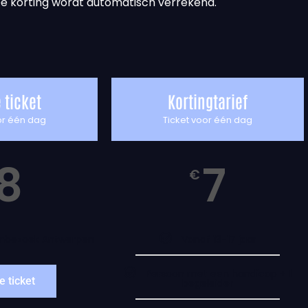
e korting wordt automatisch verrekend.
 ticket
Kortingtarief
or één dag
Ticket voor één dag
8
7
€
mbezoek Antwerpen
Vanaf 13-17 jaar
Persoon met een handicap + 1
e ticket
begeleider