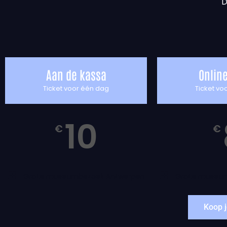
D
Aan de kassa
Online
Ticket voor één dag
Ticket vo
10
€
€
Gratis museumbezoek Antwerpen
Gratis museu
Koop j