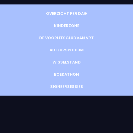
OVERZICHT PER DAG
KINDERZONE
DE VOORLEESCLUB VAN VRT
AUTEURSPODIUM
WISSELSTAND
BOEKATHON
SIGNEERSESSIES