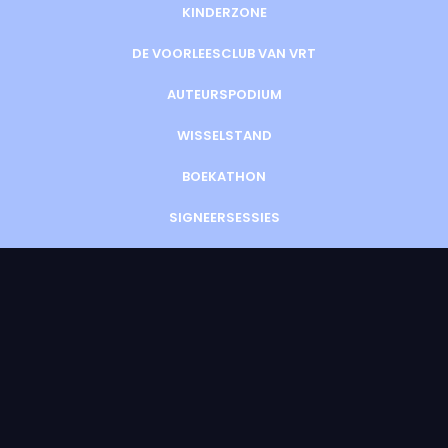
KINDERZONE
DE VOORLEESCLUB VAN VRT
AUTEURSPODIUM
WISSELSTAND
BOEKATHON
SIGNEERSESSIES