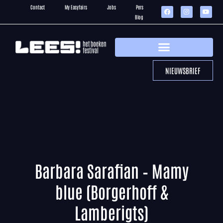
Contact
My Easyfairs
Jobs
Pers
Blog
NIEUWSBRIEF
Barbara Sarafian – Mamy
blue (Borgerhoff &
Lamberigts)