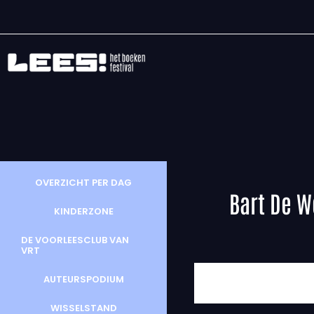
OVERZICHT PER DAG
Bart De W
KINDERZONE
DE VOORLEESCLUB VAN
VRT
AUTEURSPODIUM
WISSELSTAND