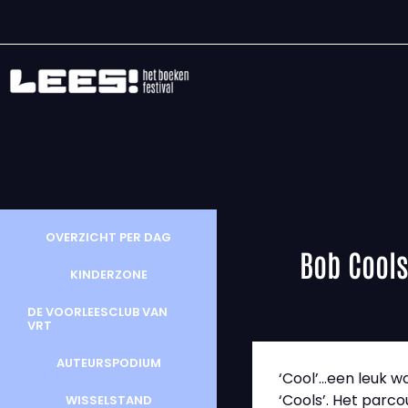
OVERZICHT PER DAG
Bob Cools
KINDERZONE
DE VOORLEESCLUB VAN
VRT
AUTEURSPODIUM
‘Cool’…een leuk w
‘Cools’. Het parco
WISSELSTAND