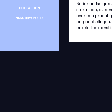
Nederlandse grens,
BOEKATHON
stormloop, over v
over een prachtig 
SIGNEERSESSIES
ontgoochelingen, m
enkele toekomsti