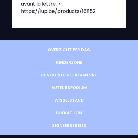
avant la lettre. >
https://lup.be/products/161152
OVERZICHT PER DAG
KINDERZONE
DE VOORLEESCLUB VAN VRT
AUTEURSPODIUM
WISSELSTAND
BOEKATHON
SIGNEERSESSIES