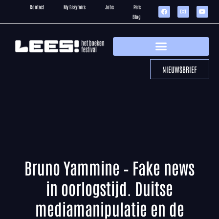
Contact
My Easyfairs
Jobs
Pers
Blog
NIEUWSBRIEF
Bruno Yammine – Fake news
in oorlogstijd. Duitse
mediamanipulatie en de