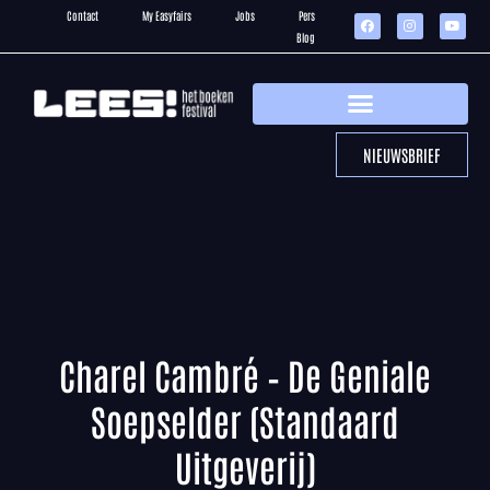
Contact
My Easyfairs
Jobs
Pers
Blog
NIEUWSBRIEF
Charel Cambré – De Geniale
Soepselder (Standaard
Uitgeverij)