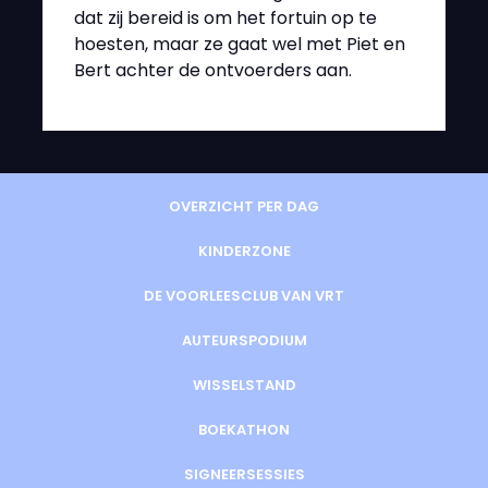
dat zij bereid is om het fortuin op te
hoesten, maar ze gaat wel met Piet en
Bert achter de ontvoerders aan.
OVERZICHT PER DAG
KINDERZONE
DE VOORLEESCLUB VAN VRT
AUTEURSPODIUM
WISSELSTAND
BOEKATHON
SIGNEERSESSIES