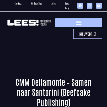
Contact
My Easyfairs
Jobs
Pers
Blog
NIEUWSBRIEF
CMM Dellamonte – Samen
naar Santorini (Beefcake
Publishing)