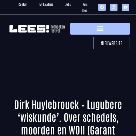
Contact
My Easyfairs
Jobs
Pers
Blog
NIEUWSBRIEF
Dirk Huylebrouck – Lugubere
‘wiskunde’. Over schedels,
moorden en WOII (Garant