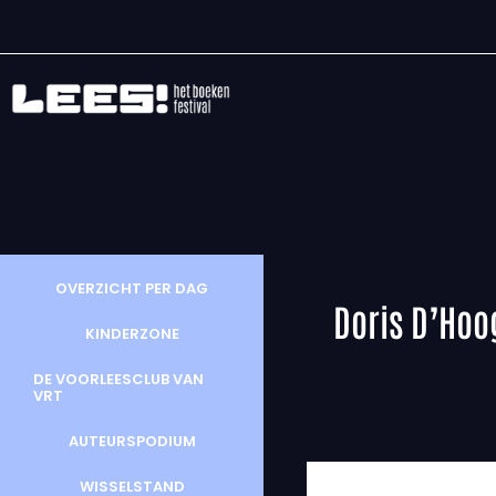
OVERZICHT PER DAG
Doris D’Hoo
KINDERZONE
DE VOORLEESCLUB VAN
VRT
AUTEURSPODIUM
WISSELSTAND