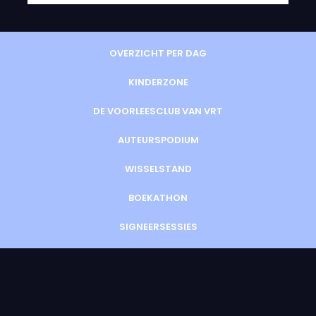
OVERZICHT PER DAG
KINDERZONE
DE VOORLEESCLUB VAN VRT
AUTEURSPODIUM
WISSELSTAND
BOEKATHON
SIGNEERSESSIES