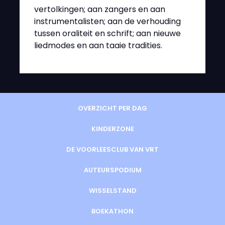
vertolkingen; aan zangers en aan
instrumentalisten; aan de verhouding
tussen oraliteit en schrift; aan nieuwe
liedmodes en aan taaie tradities.
OVERZICHT PER DAG
KINDERZONE
DE VOORLEESCLUB VAN VRT
AUTEURSPODIUM
WISSELSTAND
BOEKATHON