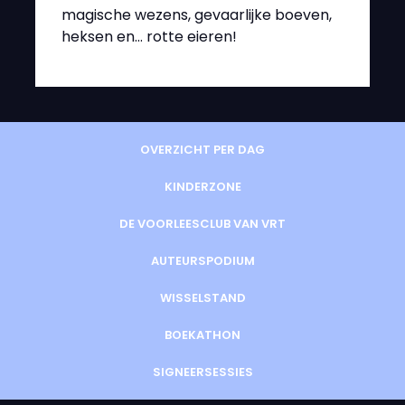
magische wezens, gevaarlijke boeven,
heksen en… rotte eieren!
OVERZICHT PER DAG
KINDERZONE
DE VOORLEESCLUB VAN VRT
AUTEURSPODIUM
WISSELSTAND
BOEKATHON
SIGNEERSESSIES