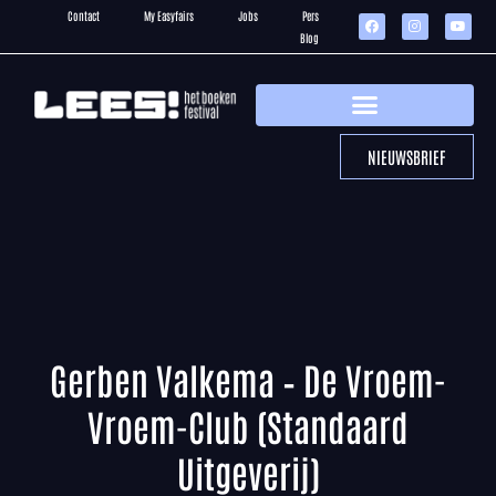
Contact
My Easyfairs
Jobs
Pers
Blog
NIEUWSBRIEF
Gerben Valkema – De Vroem-
Vroem-Club (Standaard
Uitgeverij)