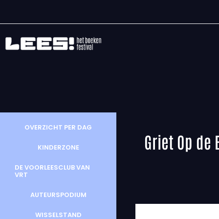
OVERZICHT PER DAG
Griet Op de 
KINDERZONE
DE VOORLEESCLUB VAN
VRT
AUTEURSPODIUM
WISSELSTAND