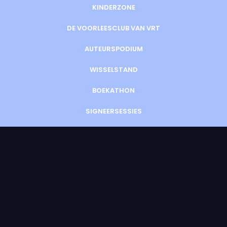
KINDERZONE
DE VOORLEESCLUB VAN VRT
AUTEURSPODIUM
WISSELSTAND
BOEKATHON
SIGNEERSESSIES