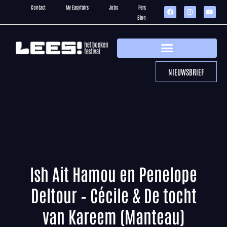
Contact
My Easyfairs
Jobs
Pers
Blog
NIEUWSBRIEF
Ish Ait Hamou en Penelope
Deltour – Cécile & De tocht
van Kareem (Manteau)