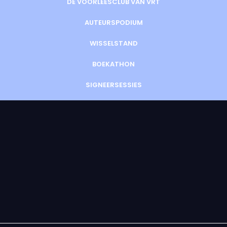
DE VOORLEESCLUB VAN VRT
AUTEURSPODIUM
WISSELSTAND
BOEKATHON
SIGNEERSESSIES