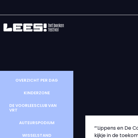
OVERZICHT PER DAG
KINDERZONE
DE VOORLEESCLUB VAN
VRT
AUTEURSPODIUM
“‘Lippens en De Ca
kijkje in de toeko
WISSELSTAND