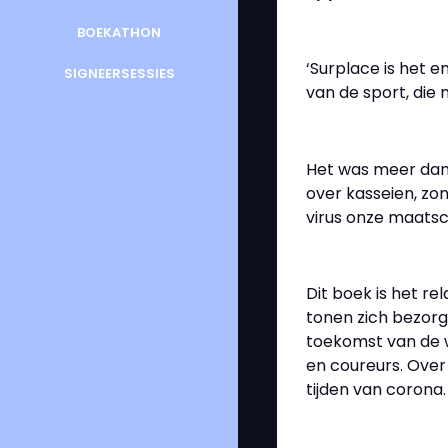
BOEKATHON
‘Surplace is het en
SIGNEERSESSIES
van de sport, die 
Het was meer dan 
over kasseien, zo
virus onze maatsch
Dit boek is het re
tonen zich bezorg
toekomst van de w
en coureurs. Over
tijden van corona.