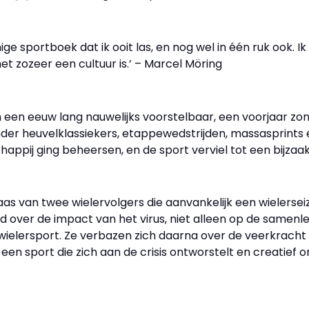
ige sportboek dat ik ooit las, en nog wel in één ruk ook. Ik
net zozeer een cultuur is.’ – Marcel Möring
een eeuw lang nauwelijks voorstelbaar, een voorjaar zo
nder heuvelklassiekers, etappewedstrijden, massasprints
appij ging beheersen, en de sport verviel tot een bijzaak 
laas van twee wielervolgers die aanvankelijk een wielerseiz
d over de impact van het virus, niet alleen op de samenl
ielersport. Ze verbazen zich daarna over de veerkracht
 een sport die zich aan de crisis ontworstelt en creatie