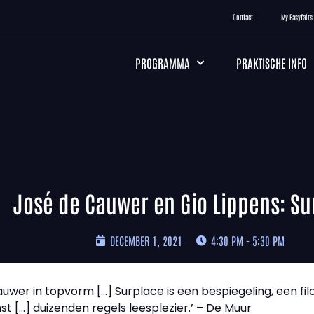
Contact
My Easyfairs
PROGRAMMA
PRAKTISCHE INFO
José de Cauwer en Gio Lippens: Su
DECEMBER 1, 2021
4:30 PM - 5:30 PM
uwer in topvorm […] Surplace is een bespiegeling, een fil
mst […] duizenden regels leesplezier.’ – De Muur