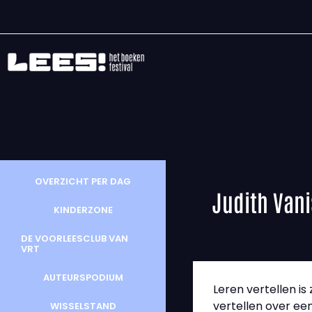
OVERZICHT PER DAG
Judith Vani
KINDERZONE
DE VOORLEESCLUB VAN
VRT
AUTEURSPODIUM
Leren vertellen is
vertellen over een
WISSELSTAND