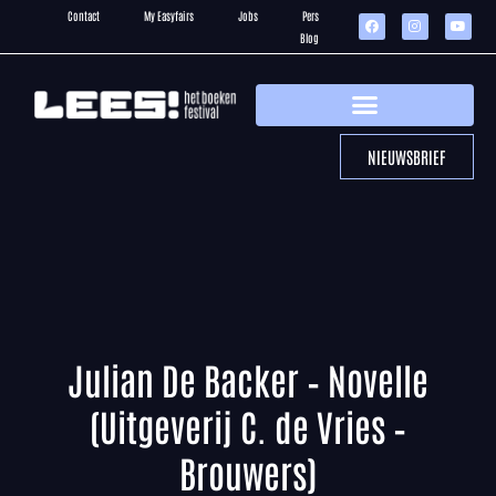
Contact
My Easyfairs
Jobs
Pers
Blog
NIEUWSBRIEF
Julian De Backer – Novelle
(Uitgeverij C. de Vries –
Brouwers)