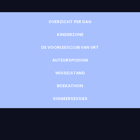
OVERZICHT PER DAG
KINDERZONE
DE VOORLEESCLUB VAN VRT
AUTEURSPODIUM
WISSELSTAND
BOEKATHON
SIGNEERSESSIES