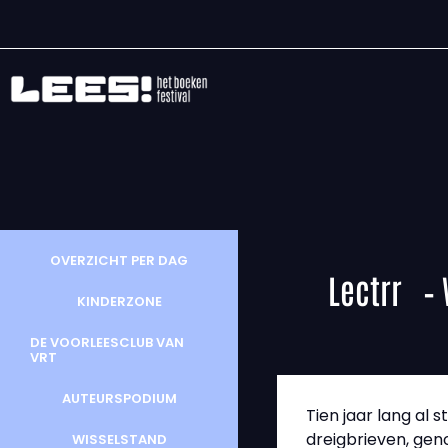
OVERZICHT PER DAG
Lectrr – 
KINDERZONE
DE VOORLEESCLUB VAN
VRT
AUTEURSPODIUM
Tien jaar lang al 
dreigbrieven, geno
WISSELSTAND