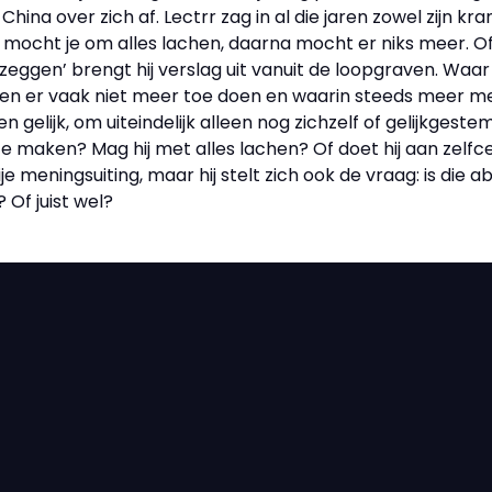
China over zich af. Lectrr zag in al die jaren zowel zijn k
 mocht je om alles lachen, daarna mocht er niks meer. 
eggen’ brengt hij verslag uit vanuit de loopgraven. Waar
ten er vaak niet meer toe doen en waarin steeds meer men
en gelijk, om uiteindelijk alleen nog zichzelf of gelijkgest
te maken? Mag hij met alles lachen? Of doet hij aan zelf
rije meningsuiting, maar hij stelt zich ook de vraag: is di
 Of juist wel?