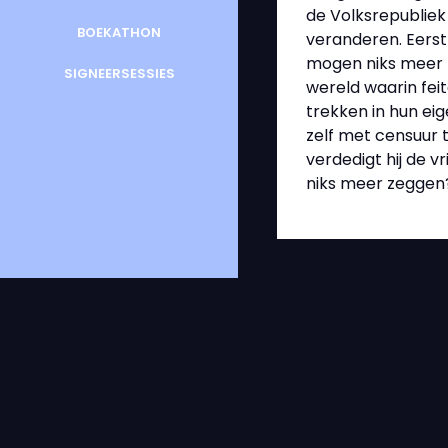
de Volksrepubliek 
BOEKATHON
veranderen. Eerst
mogen niks meer z
SIGNEERSESSIES
wereld waarin fei
trekken in hun eig
zelf met censuur 
verdedigt hij de v
niks meer zeggen?