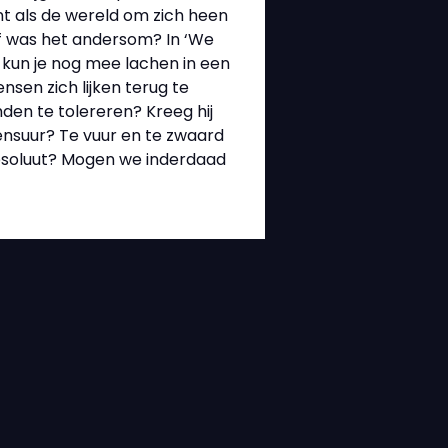
rant als de wereld om zich heen
Of was het andersom? In ‘We
 kun je nog mee lachen in een
sen zich lijken terug te
emden te tolereren? Kreeg hij
censuur? Te vuur en te zwaard
e absoluut? Mogen we inderdaad