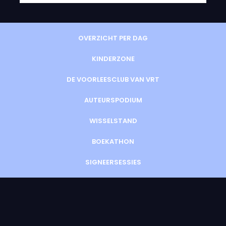
OVERZICHT PER DAG
KINDERZONE
DE VOORLEESCLUB VAN VRT
AUTEURSPODIUM
WISSELSTAND
BOEKATHON
SIGNEERSESSIES