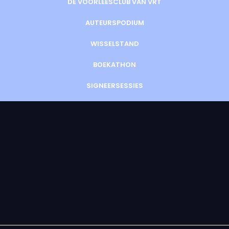
DE VOORLEESCLUB VAN VRT
AUTEURSPODIUM
WISSELSTAND
BOEKATHON
SIGNEERSESSIES