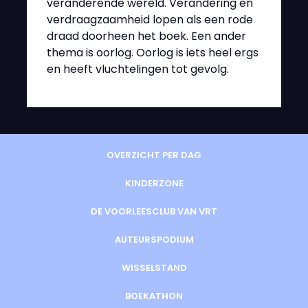
veranderende wereld. Verandering en
verdraagzaamheid lopen als een rode
draad doorheen het boek. Een ander
thema is oorlog. Oorlog is iets heel ergs
en heeft vluchtelingen tot gevolg.
OVERZICHT PER DAG
KINDERZONE
DE VOORLEESCLUB VAN VRT
AUTEURSPODIUM
WISSELSTAND
BOEKATHON