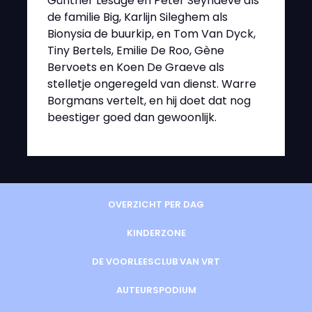
Günther Lesage en Peter Seynaeve als
de familie Big, Karlijn Sileghem als
Bionysia de buurkip, en Tom Van Dyck,
Tiny Bertels, Emilie De Roo, Gène
Bervoets en Koen De Graeve als
stelletje ongeregeld van dienst. Warre
Borgmans vertelt, en hij doet dat nog
beestiger goed dan gewoonlijk.
OVERZICHT PER DAG
KINDERZONE
DE VOORLEESCLUB VAN VRT
AUTEURSPODIUM