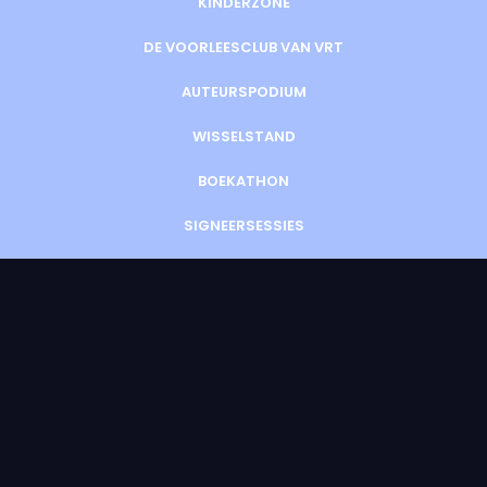
KINDERZONE
DE VOORLEESCLUB VAN VRT
AUTEURSPODIUM
WISSELSTAND
BOEKATHON
SIGNEERSESSIES