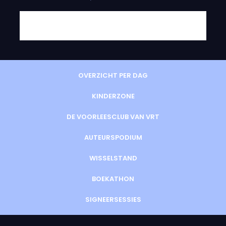
OVERZICHT PER DAG
KINDERZONE
DE VOORLEESCLUB VAN VRT
AUTEURSPODIUM
WISSELSTAND
BOEKATHON
SIGNEERSESSIES