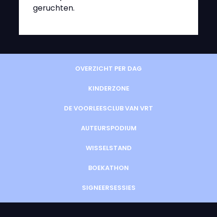
geruchten.
OVERZICHT PER DAG
KINDERZONE
DE VOORLEESCLUB VAN VRT
AUTEURSPODIUM
WISSELSTAND
BOEKATHON
SIGNEERSESSIES