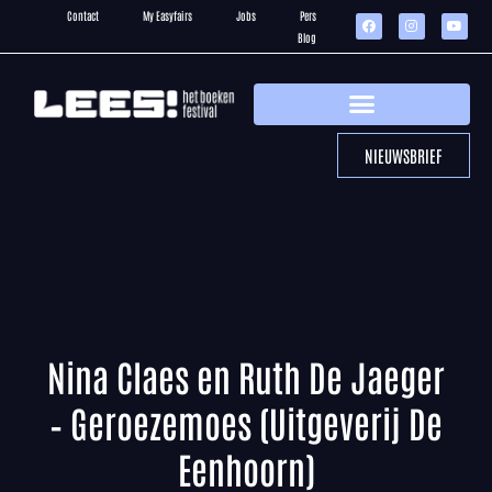
Contact
My Easyfairs
Jobs
Pers
Blog
NIEUWSBRIEF
Nina Claes en Ruth De Jaeger
– Geroezemoes (Uitgeverij De
Eenhoorn)