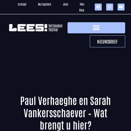
Contact
My Easyfairs
Jobs
Pers
Blog
NIEUWSBRIEF
Paul Verhaeghe en Sarah
Vankersschaever – Wat
brengt u hier?