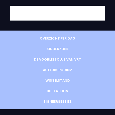
OVERZICHT PER DAG
KINDERZONE
DE VOORLEESCLUB VAN VRT
AUTEURSPODIUM
WISSELSTAND
BOEKATHON
SIGNEERSESSIES