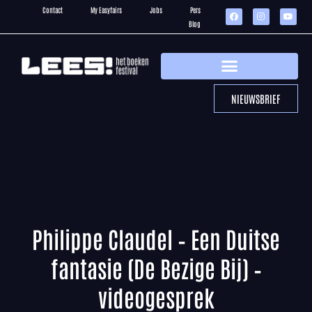
Contact
My Easyfairs
Jobs
Pers
Blog
NIEUWSBRIEF
Philippe Claudel – Een Duitse
fantasie (De Bezige Bij) –
videogesprek