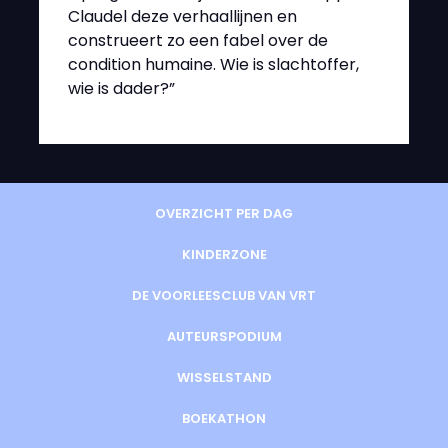
Claudel deze verhaallijnen en
construeert zo een fabel over de
condition humaine. Wie is slachtoffer,
wie is dader?”
OVERZICHT PER DAG
KINDERZONE
DE VOORLEESCLUB VAN VRT
AUTEURSPODIUM
WISSELSTAND
BOEKATHON