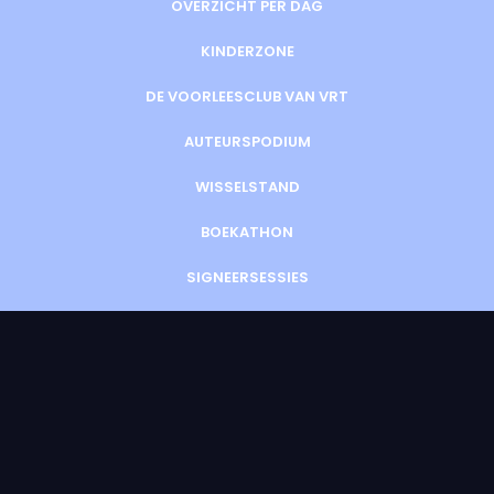
OVERZICHT PER DAG
KINDERZONE
DE VOORLEESCLUB VAN VRT
AUTEURSPODIUM
WISSELSTAND
BOEKATHON
SIGNEERSESSIES