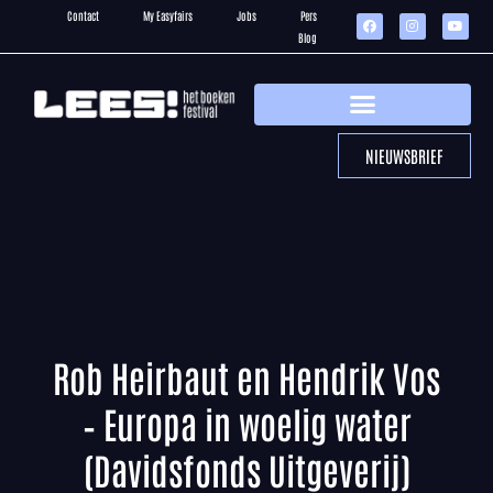
Contact
My Easyfairs
Jobs
Pers
Blog
NIEUWSBRIEF
Rob Heirbaut en Hendrik Vos
– Europa in woelig water
(Davidsfonds Uitgeverij)