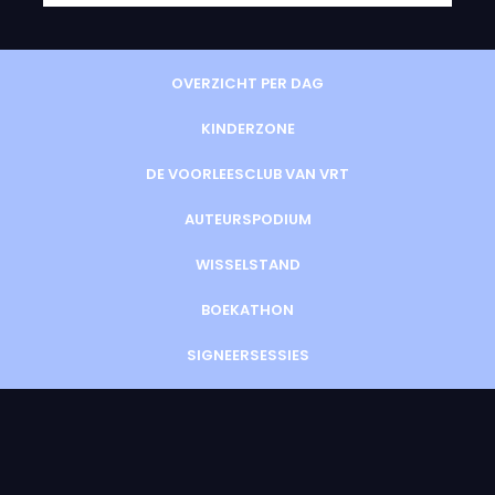
OVERZICHT PER DAG
KINDERZONE
DE VOORLEESCLUB VAN VRT
AUTEURSPODIUM
WISSELSTAND
BOEKATHON
SIGNEERSESSIES