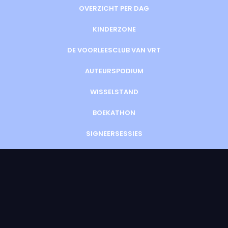
OVERZICHT PER DAG
KINDERZONE
DE VOORLEESCLUB VAN VRT
AUTEURSPODIUM
WISSELSTAND
BOEKATHON
SIGNEERSESSIES